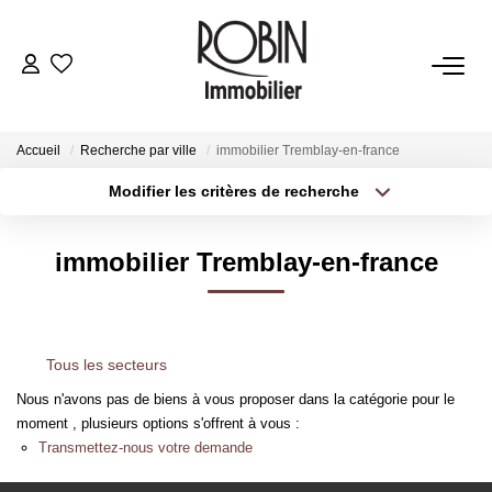
VENTES
Accueil
Recherche par ville
immobilier Tremblay-en-france
LOCATIONS
Modifier les critères de recherche
Localisation
Type de transaction
Surface min
GESTION
immobilier Tremblay-en-france
Type de bien
Plus de critères
Budget max
ESTIMATION
Créer une alerte
Tous les secteurs
AGENCE
Nous n'avons pas de biens à vous proposer dans la catégorie pour le
moment , plusieurs options s'offrent à vous :
CONTACT
Transmettez-nous votre demande