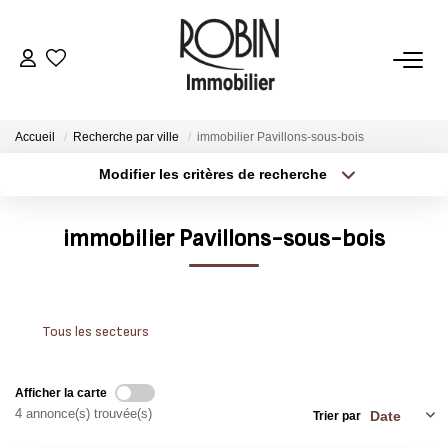
VENTES
Accueil
Recherche par ville
immobilier Pavillons-sous-bois
LOCATIONS
Modifier les critères de recherche
Type de transaction
Localisation
Acheter
Localisation
GESTION
immobilier Pavillons-sous-bois
Type de bien
Sélectionnez...
Surface min
ESTIMATION
Plus de critères
Budget max
Tous les secteurs
AGENCE
Créer une alerte
Afficher la carte
CONTACT
4 annonce(s) trouvée(s)
Trier par