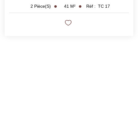
41
M²
Réf :
TC 17
2
Pièce(s)