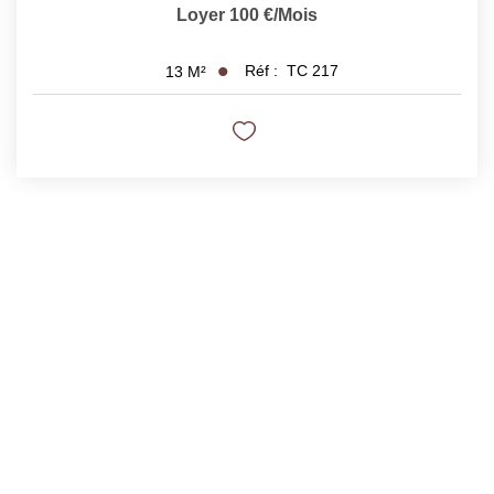
Loyer 100 €/mois
Réf :
TC 217
13
M²