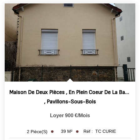
EXTRANET
Maison De Deux Pièces , En Plein Coeur De La Basoche .
,
Pavillons-Sous-Bois
Loyer 900 €/mois
39
M²
Réf :
TC CURIE
2
Pièce(s)