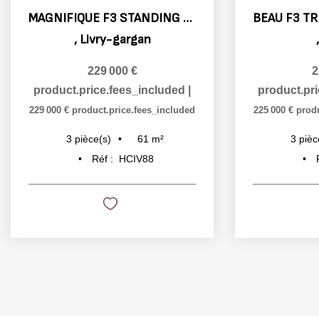
MAGNIFIQUE F3 STANDING TRAVERSANT LIVRY-GARGAN LIBERATION SA
,
Livry-gargan
229 000 €
2
product.price.fees_included
|
product.pr
229 000 €
product.price.fees_included
225 000 €
prod
61
m²
3
pièce(s)
3
pièc
Réf :
HCIV88