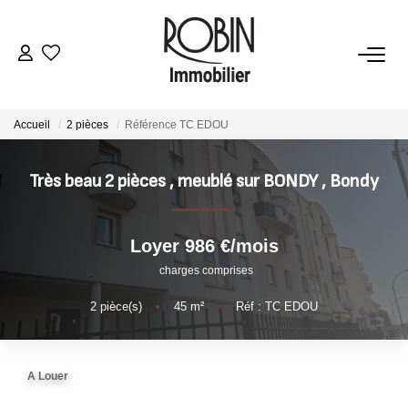
VENTES
Accueil
2 pièces
Référence TC EDOU
LOCATIONS
Très beau 2 pièces , meublé sur BONDY
,
Bondy
GESTION
Loyer 986 €/mois
ESTIMATION
charges comprises
2
pièce(s)
•
45
m²
•
Réf : TC EDOU
AGENCE
CONTACT
A Louer