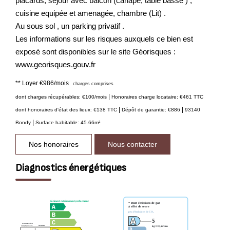
placards, séjour avec balcon (canape, table basse ) ,
cuisine equipée et amenagée, chambre (Lit) .
Au sous sol , un parking privatif .
Les informations sur les risques auxquels ce bien est
exposé sont disponibles sur le site Géorisques :
www.georisques.gouv.fr
**
Loyer €986/mois
charges comprises
|
dont charges récupérables: €100/mois
Honoraires charge locataire: €461 TTC
|
|
dont honoraires d'état des lieux: €138 TTC
Dépôt de garantie: €886
93140
|
Bondy
Surface habitable: 45.66m²
Nos honoraires
Nous contacter
Diagnostics énergétiques