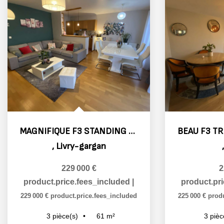
MAGNIFIQUE F3 STANDING TRAVERSANT LIVRY-GARGAN LIBERATION SA
,
Livry-gargan
229 000 €
2
product.price.fees_included
|
product.pr
229 000 €
product.price.fees_included
225 000 €
prod
61
m²
3
pièce(s)
3
pièc