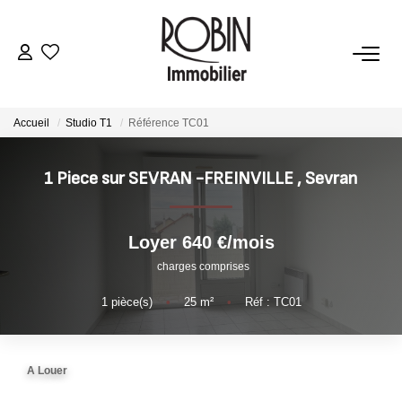
VENTES
Accueil
Studio T1
Référence TC01
LOCATIONS
1 Piece sur SEVRAN -FREINVILLE
,
Sevran
GESTION
Loyer 640 €/mois
ESTIMATION
charges comprises
1
pièce(s)
•
25
m²
•
Réf : TC01
AGENCE
CONTACT
A Louer