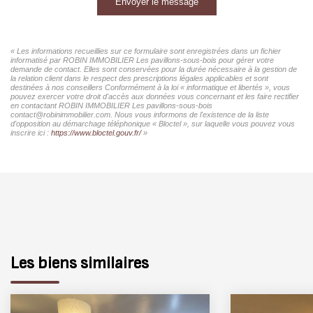
Envoyer le message
« Les informations recueillies sur ce formulaire sont enregistrées dans un fichier
informatisé par ROBIN IMMOBILIER Les pavillons-sous-bois pour gérer votre
demande de contact. Elles sont conservées pour la durée nécessaire à la gestion de
la relation client dans le respect des prescriptions légales applicables et sont
destinées à nos conseillers Conformément à la loi « informatique et libertés », vous
pouvez exercer votre droit d'accès aux données vous concernant et les faire rectifier
en contactant ROBIN IMMOBILIER Les pavillons-sous-bois
contact@robinimmobilier.com. Nous vous informons de l'existence de la liste
d'opposition au démarchage téléphonique « Bloctel », sur laquelle vous pouvez vous
inscrire ici :
https://www.bloctel.gouv.fr/
»
Les biens similaires