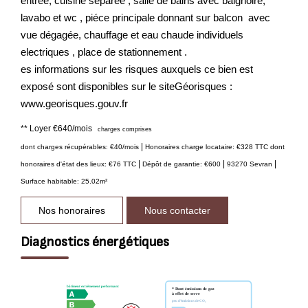
entrée, cuisine separee , salle de bains avec baignoire,
lavabo et wc , piéce principale donnant sur balcon avec
vue dégagée, chauffage et eau chaude individuels
electriques , place de stationnement .
es informations sur les risques auxquels ce bien est
exposé sont disponibles sur le siteGéorisques :
www.georisques.gouv.fr
**
Loyer €640/mois
charges comprises
|
dont charges récupérables: €40/mois
Honoraires charge locataire: €328 TTC
dont
|
|
|
honoraires d'état des lieux: €76 TTC
Dépôt de garantie: €600
93270 Sevran
Surface habitable: 25.02m²
Nos honoraires
Nous contacter
Diagnostics énergétiques