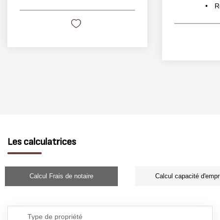
R
Les calculatrices
Calcul Frais de notaire
Calcul capacité d'empr