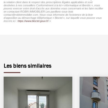
la relation client dans le respect des prescriptions légales applicables et sont
destinées à nos conseillers Conformément à la loi « informatique et libertés », vous
pouvez exercer votre droit d'accès aux données vous concernant et les faire rectifier
en contactant ROBIN IMMOBILIER Les pavillons-sous-bois
contact@robinimmobilier.com. Nous vous informons de l'existence de la liste
d'opposition au démarchage téléphonique « Bloctel », sur laquelle vous pouvez vous
inscrire ici :
https://www.bloctel.gouv.fr/
»
Les biens similaires