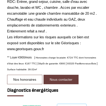
RDC: Entree, grand sejour, cuisine, salle d'eau avec
douche, lavabo et WC , chambre . Acces par escalier
escamotable :une grande chambre mansatd&e de 20 m2 .
Chauffage et eau chaude individuels au GAZ, deux
emplacements de stationnements exterieurs .
Entierement refait a neuf .
Les informations sur les risques auxquels ce bien est
exposé sont disponibles sur le site Géorisques :
www.georisques.gouv.fr
**
Loyer €900/mois
|
Honoraires charge locataire: €724 TTC
dont honoraires
|
|
|
d'état des lieux: €167 TTC
Dépôt de garantie: €900
93320 Pavillons-sous-Bois
Surface habitable: 39.02m²
Nos honoraires
Nous contacter
Diagnostics énergétiques