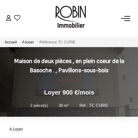
VENTES
Accueil
A louer
Référence TC CURIE
LOCATIONS
Maison de deux pièces , en plein coeur de la
GESTION
Basoche .
,
Pavillons-sous-bois
ESTIMATION
Loyer 900 €/mois
AGENCE
2
pièce(s)
•
39
m²
•
Réf : TC CURIE
CONTACT
A Louer