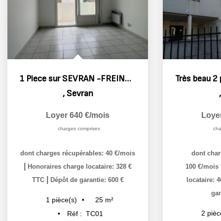
1 Piece sur SEVRAN -FREINVILLE
,
Sevran
Loyer 640 €/mois
Loye
charges comprises
cha
dont charges récupérables: 40 €/mois
dont char
|
Honoraires charge locataire: 328 €
100 €/mois
|
TTC
Dépôt de garantie: 600 €
locataire: 
gar
25
m²
1
pièce(s)
2
pièc
Réf :
TC01