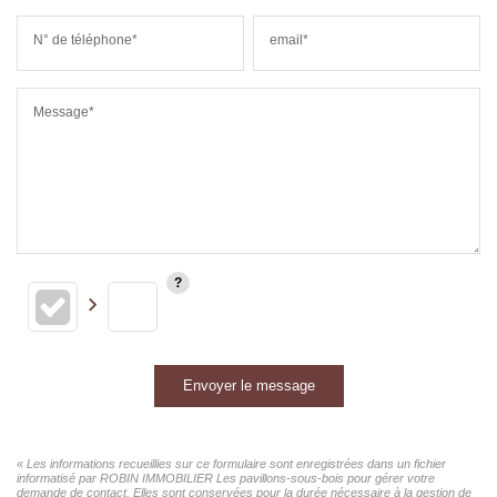
N° de téléphone*
email*
Message*
Envoyer le message
« Les informations recueillies sur ce formulaire sont enregistrées dans un fichier
informatisé par ROBIN IMMOBILIER Les pavillons-sous-bois pour gérer votre
demande de contact. Elles sont conservées pour la durée nécessaire à la gestion de