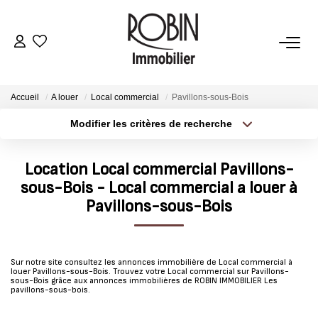
VENTES
Accueil
A louer
Local commercial
Pavillons-sous-Bois
LOCATIONS
Modifier les critères de recherche
Type de transaction
Localisation
Acheter
Localisation
GESTION
Location Local commercial Pavillons-
Type de bien
Sélectionnez...
Surface min
sous-Bois - Local commercial a louer à
ESTIMATION
Pavillons-sous-Bois
Plus de critères
Budget max
AGENCE
Créer une alerte
Sur notre site consultez les annonces immobilière de Local commercial à
louer Pavillons-sous-Bois. Trouvez votre Local commercial sur Pavillons-
sous-Bois grâce aux annonces immobilières de ROBIN IMMOBILIER Les
CONTACT
pavillons-sous-bois.