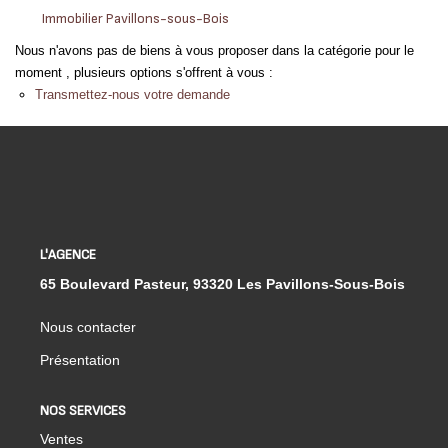
EXTRANET
Immobilier Pavillons-sous-Bois
Nous n'avons pas de biens à vous proposer dans la catégorie pour le
moment , plusieurs options s'offrent à vous :
Transmettez-nous votre demande
L'AGENCE
65 Boulevard Pasteur, 93320 Les Pavillons-Sous-Bois
Nous contacter
Présentation
NOS SERVICES
Ventes