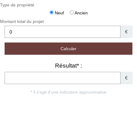
Type de propriété
Neuf
Ancien
Montant total du projet
€
Résultat* :
€
* il s'agit d'une indication approximative