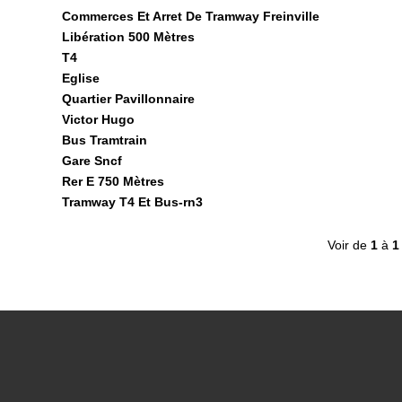
Commerces Et Arret De Tramway Freinville
Libération 500 Mètres
T4
Eglise
Quartier Pavillonnaire
Victor Hugo
Bus Tramtrain
Gare Sncf
Rer E 750 Mètres
Tramway T4 Et Bus-rn3
Voir de
1
à
1